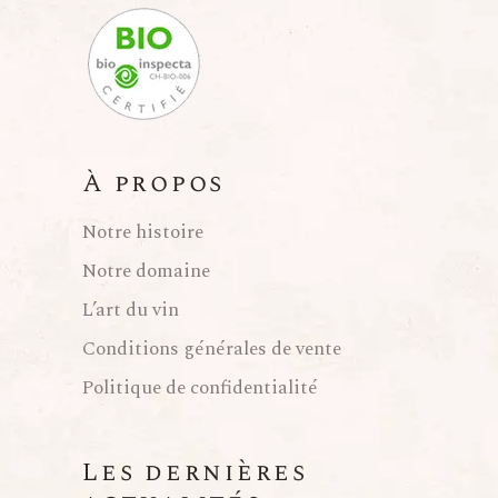
s
É
v
À propos
è
Notre histoire
n
Notre domaine
L’art du vin
e
Conditions générales de vente
m
Politique de confidentialité
e
Les dernières