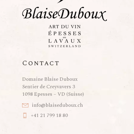
m
i
m
e
e
o
n
n
n
t
t
d
Contact
s
e
Domaine Blaise Duboux
Sentier de Creyvavers 3
v
1098 Epesses – VD (Suisse)
u
info@blaiseduboux.ch
+41 21 799 18 80
e