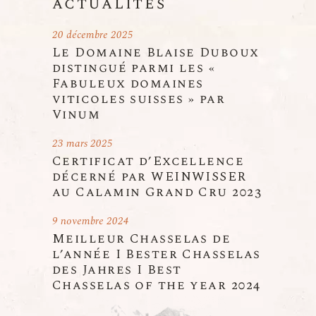
actualités
n
20 décembre 2025
t
Le Domaine Blaise Duboux
distingué parmi les «
s
Fabuleux domaines
viticoles suisses » par
Vinum
23 mars 2025
Certificat d’Excellence
décerné par WEINWISSER
au Calamin Grand Cru 2023
9 novembre 2024
Meilleur Chasselas de
l’année I Bester Chasselas
des Jahres I Best
Chasselas of the year 2024