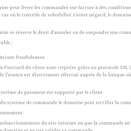
maine peut livrer les commandes sur facture à des condition
 cas où le contrôle de solvabilité s’avère négatif, le domain
maine se réserve le droit d’annuler ou de suspendre une com
able ;
tentions frauduleuses.
où Postcard du client sont cryptées grâce au protocole SSL (
de l’avance est directement effectué auprès de la banque où
ystème de paiement est supporté par le client.
 du système de commande le domaine peut rectifier la comm
tionnement:
n dysfonctionnement du site internet ou que la commande ne 
le domaine et ne pas valider sa commande.