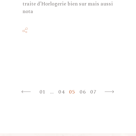
traite d’Horlogerie bien sur mais aussi
nota
Posts
01
…
04
05
06
07
paginatio