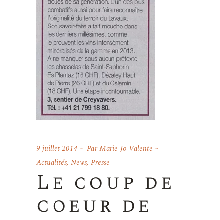
9 juillet 2014
Par
Marie-Jo Valente
Actualités
,
News
,
Presse
Le coup de
coeur de