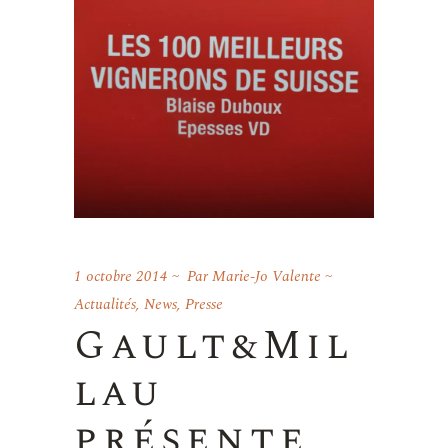
1 octobre 2014
Par
Marie-Jo Valente
Actualités
,
News
,
Presse
Gault&Mil
lau
présente